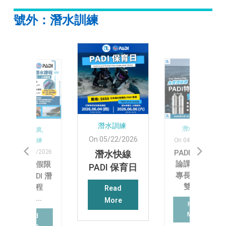
號外：潛水訓練
潛水訓練
潛水訓練
優惠推廣,
On 05/22/2026
On 04/24/2026
潛水訓練
PADI 免費理
On 06/27/2026
潛水快線
論課！特殊
☀️ 【暑假限
PADI 保育日
專長課程：
定】PADI 潛
雙瓶...
水課程
Read
🤿！...
More
Read
More
Read