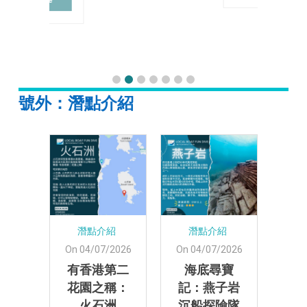
More
號外：潛點介紹
紹
潛點介紹
潛點介紹
2026
On 04/07/2026
On 04/07/2026
人的
On 
有香港第二
海底尋寶
香
花園之稱：
記：燕子岩
極
火石洲
沉船探險隊