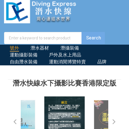
號外
潛水器材
潛攝裝備
運動攝影裝備
戶外及水上用品
自由潛水裝備
運動消閒博覽特賣
品牌
潛水快線水下攝影比賽香港限定版