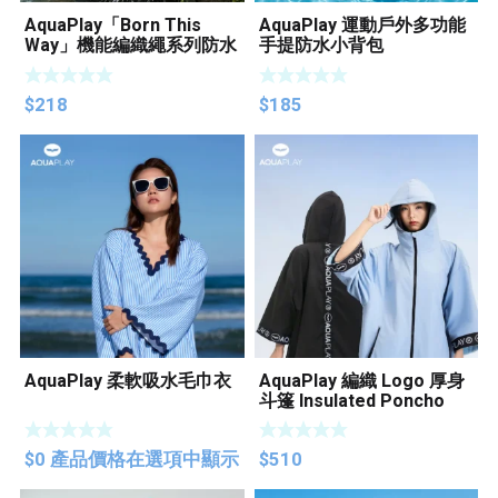
AquaPlay「Born This
AquaPlay 運動戶外多功能
Way」機能編織繩系列防水
手提防水小背包
斜背包
$
218
$
185
AquaPlay 柔軟吸水毛巾衣
AquaPlay 編織 Logo 厚身
斗篷 Insulated Poncho
$
0
產品價格在選項中顯示
$
510