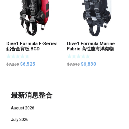
Dive1 Formula F-Series
Dive1 Formula Marine
鋁合金背板 BCD
Fabric 高性能海洋織物
BCD
Original
Current
Original
Current
$
6,525
$
6,830
$
7,250
$
7,590
price
price
price
price
was:
is:
was:
is:
$7,250.
$6,525.
$7,590.
$6,830.
最新消息整合
August 2026
July 2026