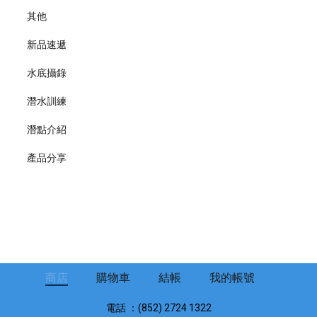
其他
新品速遞
水底攝錄
潛水訓練
潛點介紹
產品分享
商店
購物車
結帳
我的帳號
電話 ：(852) 2724 1322