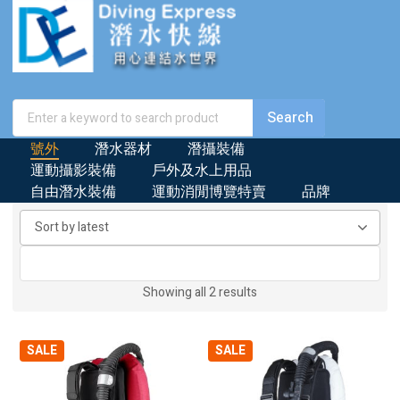
號外
潛水器材
潛攝裝備
運動攝影裝備
戶外及水上用品
自由潛水裝備
運動消閒博覽特賣
品牌
Sorted
Showing all 2 results
by
latest
SALE
SALE