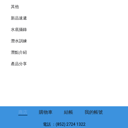
其他
新品速遞
水底攝錄
潛水訓練
潛點介紹
產品分享
商店
購物車
結帳
我的帳號
電話 ：(852) 2724 1322