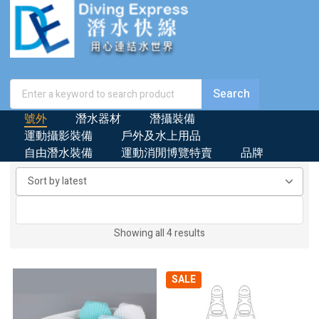
號外
潛水器材
潛攝裝備
運動攝影裝備
戶外及水上用品
自由潛水裝備
運動消閒博覽特賣
品牌
Sorted
Showing all 4 results
by
latest
SALE