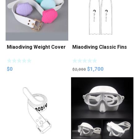
Miaodiving Weight Cover
Miaodiving Classic Fins
Original
Current
$
0
$
1,700
$
2,000
price
price
was:
is:
$2,000.
$1,700.