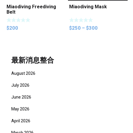
Miaodiving Freediving
Miaodiving Mask
Belt
Price
$
200
$
250
–
$
300
range:
$250
through
$300
最新消息整合
August 2026
July 2026
June 2026
May 2026
April 2026
March 2026