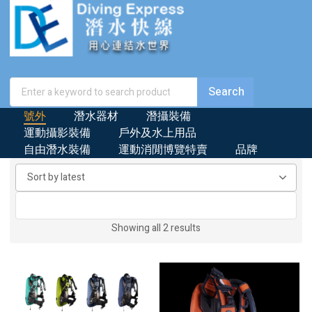
號外
潛水器材
潛攝裝備
運動攝影裝備
戶外及水上用品
自由潛水裝備
運動消閒博覽特賣
品牌
Sorted
Showing all 2 results
by
latest