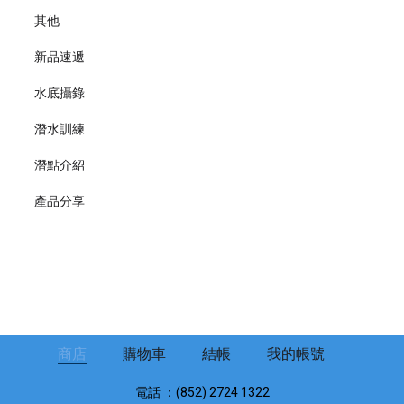
其他
新品速遞
水底攝錄
潛水訓練
潛點介紹
產品分享
商店
購物車
結帳
我的帳號
電話 ：(852) 2724 1322