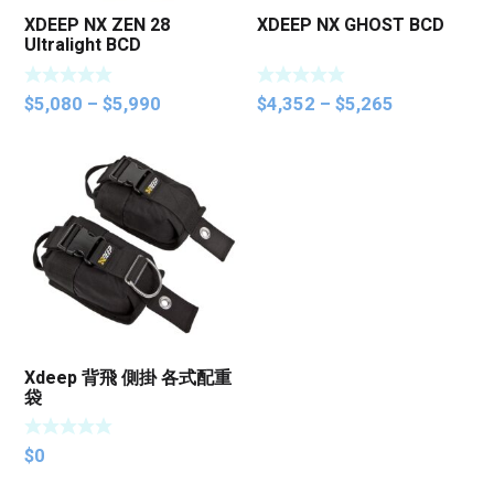
XDEEP NX ZEN 28
XDEEP NX GHOST BCD
Ultralight BCD
Price
Price
$
5,080
–
$
5,990
$
4,352
–
$
5,265
range:
range:
$5,080
$4,352
through
through
$5,990
$5,265
Xdeep 背飛 側掛 各式配重
袋
$
0