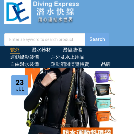
號外
潛水器材
潛攝裝備
運動攝影裝備
戶外及水上用品
自由潛水裝備
運動消閒博覽特賣
品牌
23
JUL