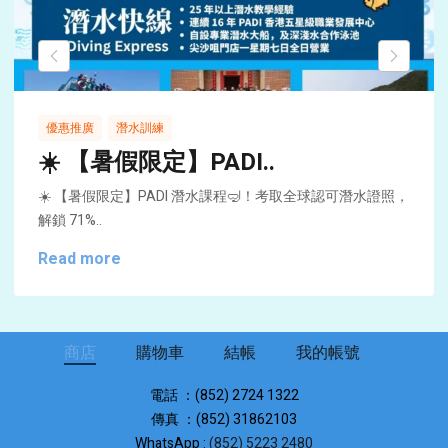
,
優惠推廣
潛水訓練
☀️ 【暑假限定】PADI..
☀️ 【暑假限定】PADI 潛水課程🤿！考取全球認可潛水證照，
解鎖 71%..
Read more
商店
購物車
結帳
我的帳號
電話 ：(852) 2724 1322
傳真 ：(852) 31862103
WhatsApp :
(852) 5223 2480