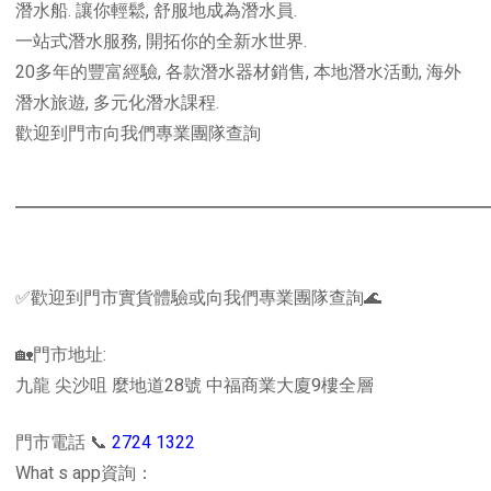
潛水船. 讓你輕鬆, 舒服地成為潛水員.
一站式潛水服務, 開拓你的全新水世界.
20多年的豐富經驗, 各款潛水器材銷售, 本地潛水活動, 海外
潛水旅遊, 多元化潛水課程.
歡迎到門市向我們專業團隊查詢
✅歡迎到門市實貨體驗或向我們專業團隊查詢🌊
🏡門市地址:
九龍 尖沙咀 麼地道28號 中福商業大廈9樓全層
門市電話 📞
2724 1322
What s app資詢：