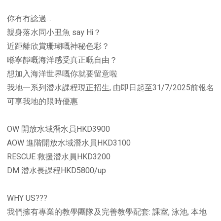
你有冇諗過…
親身落水同小丑魚 say Hi？
近距離欣賞珊瑚嘅神秘色彩？
喺寧靜嘅海洋感受真正嘅自由？
想加入海洋世界嘅你就要留意啦
我地一系列潛水課程現正招生, 由即日起至31/7/2025前報名
可享我地的限時優惠
OW 開放水域潛水員HKD3900
AOW 進階開放水域潛水員HKD3100
RESCUE 救援潛水員HKD3200
DM 潛水長課程HKD5800/up
WHY US???
我們擁有專業的教學團隊及完善教學配套: 課室, 泳池, 本地