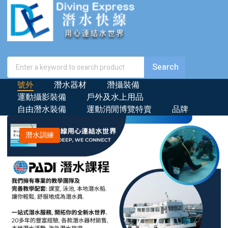
號外
潛水器材
潛攝裝備
運動攝影裝備
戶外及水上用品
自由潛水裝備
運動消閒博覽特賣
品牌
潛水訓練