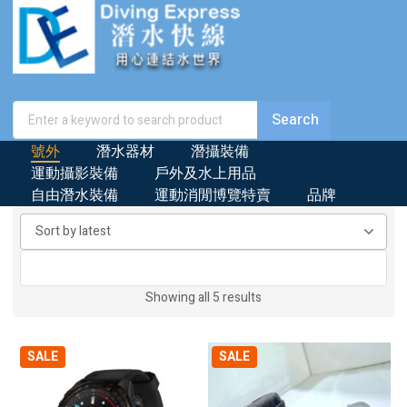
號外
潛水器材
潛攝裝備
運動攝影裝備
戶外及水上用品
自由潛水裝備
運動消閒博覽特賣
品牌
Sorted
Showing all 5 results
by
latest
SALE
SALE