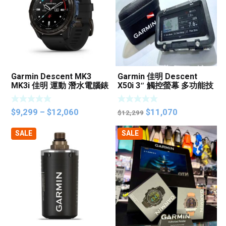
Garmin Descent MK3
Garmin 佳明 Descent
MK3i 佳明 運動 潛水電腦錶
X50i 3″ 觸控螢幕 多功能技
術潛水電腦
Price
Original
Current
$
9,299
–
$
12,060
$
11,070
$
12,299
range:
price
price
SALE
SALE
$9,299
was:
is:
through
$12,299.
$11,070.
$12,060