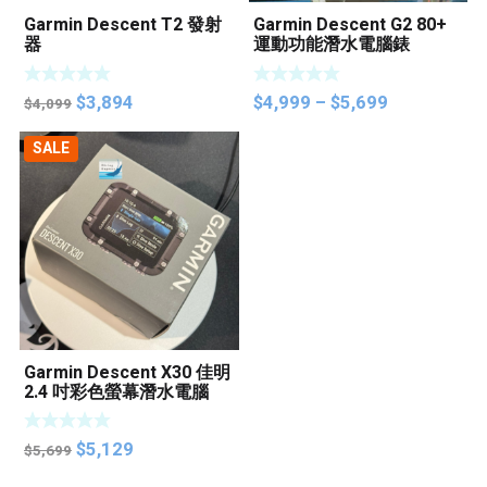
Garmin Descent T2 發射
Garmin Descent G2 80+
器
運動功能潛水電腦錶
Original
Current
Price
$
3,894
$
4,999
–
$
5,699
$
4,099
price
price
range:
SALE
was:
is:
$4,999
$4,099.
$3,894.
through
$5,699
Garmin Descent X30 佳明
2.4 吋彩色螢幕潛水電腦
Original
Current
$
5,129
$
5,699
price
price