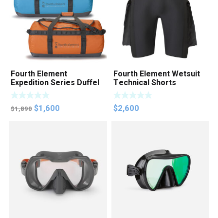
Fourth Element
Fourth Element Wetsuit
Expedition Series Duffel
Technical Shorts
Bag
(Unisex)
Original
Current
$
1,600
$
2,600
$
1,890
price
price
was:
is:
$1,890.
$1,600.