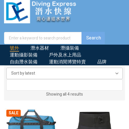
號外
潛水器材
潛攝裝備
運動攝影裝備
戶外及水上用品
自由潛水裝備
運動消閒博覽特賣
品牌
Sorted
Showing all 4 results
by
latest
SALE