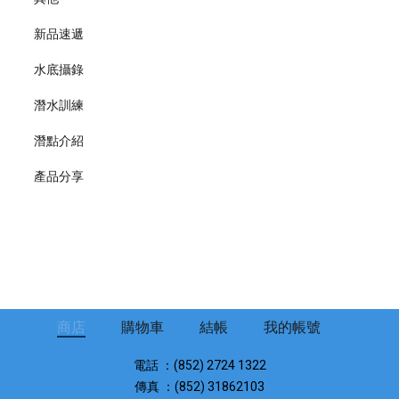
新品速遞
水底攝錄
潛水訓練
潛點介紹
產品分享
商店
購物車
結帳
我的帳號
電話 ：(852) 2724 1322
傳真 ：(852) 31862103