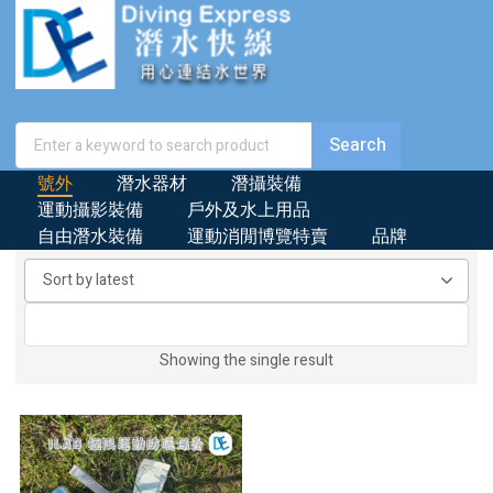
號外
潛水器材
潛攝裝備
運動攝影裝備
戶外及水上用品
自由潛水裝備
運動消閒博覽特賣
品牌
Showing the single result