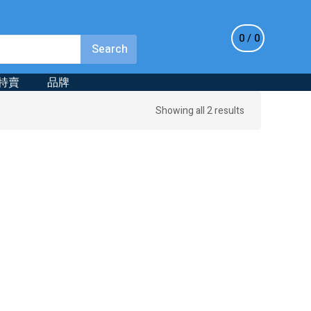
0
0
特賣
品牌
Sorted
Showing all 2 results
by
latest