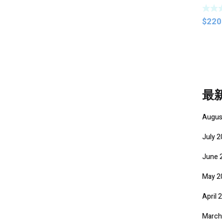
$
220
最
Augus
July 
June 
May 2
April 
March