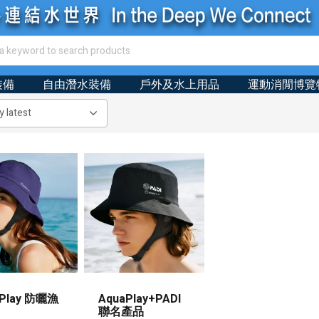
裝備
自由潛水裝備
戶外及水上用品
運動消閒博覽
aPlay 防曬漁
AquaPlay+PADI
聯名產品