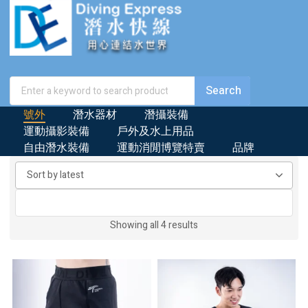
號外
潛水器材
潛攝裝備
運動攝影裝備
戶外及水上用品
自由潛水裝備
運動消閒博覽特賣
品牌
Sorted
Showing all 4 results
by
latest