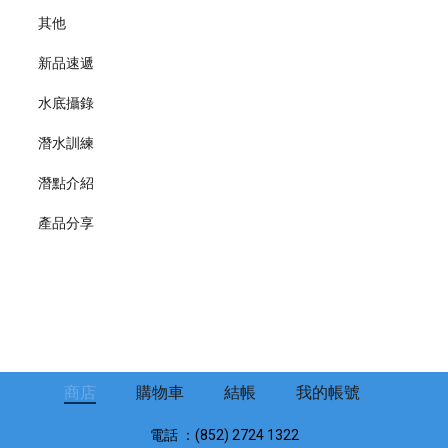
其他
新品速遞
水底攝錄
潛水訓練
潛點介紹
產品分享
商店
購物車
結帳
我的帳號
電話 ：(852) 2724 1322