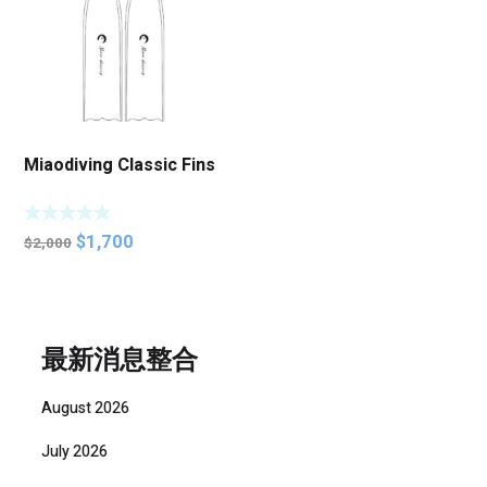
Miaodiving Classic Fins
Original
Current
$
1,700
$
2,000
price
price
was:
is:
$2,000.
$1,700.
最新消息整合
August 2026
July 2026