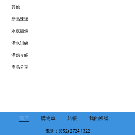
其他
新品速遞
水底攝錄
潛水訓練
潛點介紹
產品分享
商店
購物車
結帳
我的帳號
電話 ：(852) 2724 1322