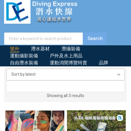
號外
潛水器材
潛攝裝備
運動攝影裝備
戶外及水上用品
自由潛水裝備
運動消閒博覽特賣
品牌
Sorted
Showing all 3 results
by
latest