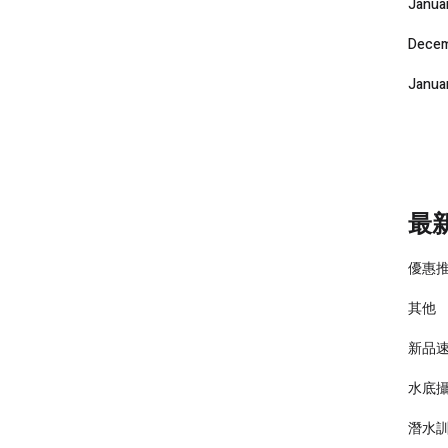
Janua
Decem
Janua
最
優惠
其他
新品
水底
潛水