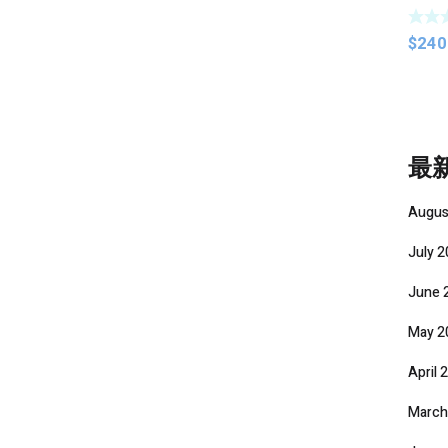
面鏡
$
240
最
Augus
July 
June 
May 2
April 
March