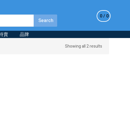
0
0
特賣
品牌
Sorted
Showing all 2 results
by
latest