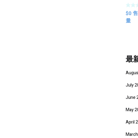
防水
$
0
售
量
最
Augus
July 
June 
May 2
April 
March