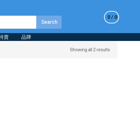
0
0
特賣
品牌
Sorted
Showing all 2 results
by
latest