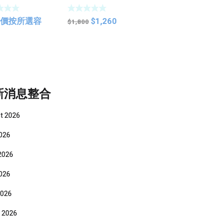
後背包
水裝備輕量防水後
背包
Original
Current
價按所選容
$
1,260
$
1,800
price
price
was:
is:
$1,800.
$1,260.
新消息整合
t 2026
2026
2026
026
2026
 2026