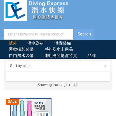
號外
潛水器材
潛攝裝備
運動攝影裝備
戶外及水上用品
自由潛水裝備
運動消閒博覽特賣
品牌
Showing the single result
SALE