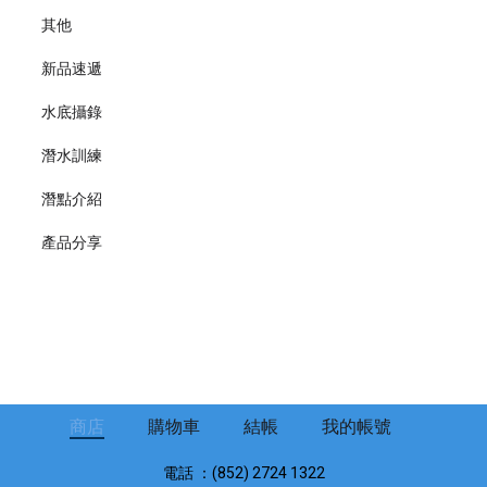
其他
新品速遞
水底攝錄
潛水訓練
潛點介紹
產品分享
商店
購物車
結帳
我的帳號
電話 ：(852) 2724 1322