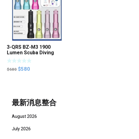
3-QRS BZ-M3 1900
Lumen Scuba Diving
Torch
Original
Current
$
580
$
680
price
price
was:
is:
$680.
$580.
最新消息整合
August 2026
July 2026