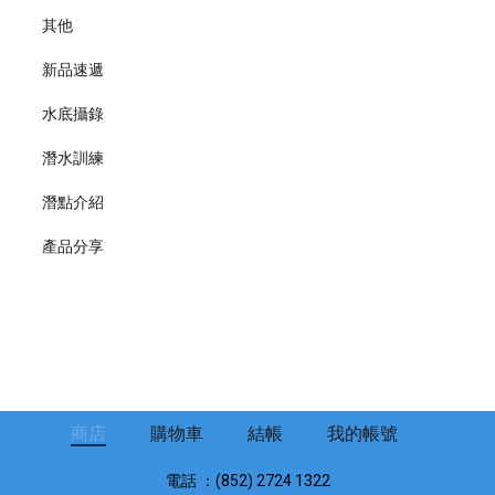
其他
新品速遞
水底攝錄
潛水訓練
潛點介紹
產品分享
商店
購物車
結帳
我的帳號
電話 ：(852) 2724 1322