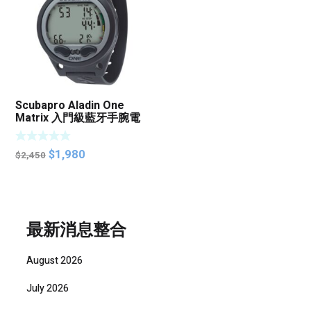
Scubapro Aladin One
Matrix 入門級藍牙手腕電
腦
Original
Current
$
1,980
$
2,450
price
price
was:
is:
$2,450.
$1,980.
最新消息整合
August 2026
July 2026