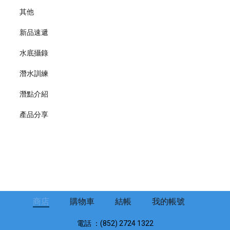
其他
新品速遞
水底攝錄
潛水訓練
潛點介紹
產品分享
商店
購物車
結帳
我的帳號
電話 ：(852) 2724 1322