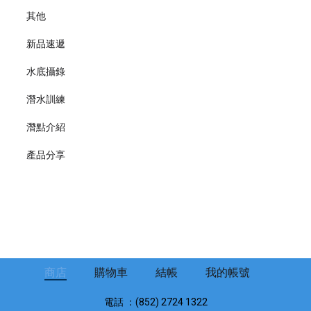
其他
新品速遞
水底攝錄
潛水訓練
潛點介紹
產品分享
商店
購物車
結帳
我的帳號
電話 ：(852) 2724 1322