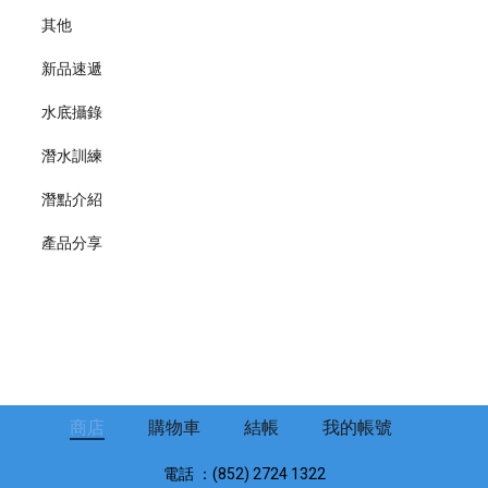
其他
新品速遞
水底攝錄
潛水訓練
潛點介紹
產品分享
商店
購物車
結帳
我的帳號
電話 ：(852) 2724 1322