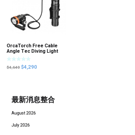
OrcaTorch Free Cable
Angle Tec Diving Light
D630 V2 4000 Lumen
Original
Current
$
4,290
$
4,640
price
price
was:
is:
$4,640.
$4,290.
最新消息整合
August 2026
July 2026