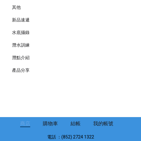
其他
新品速遞
水底攝錄
潛水訓練
潛點介紹
產品分享
商店
購物車
結帳
我的帳號
電話 ：(852) 2724 1322