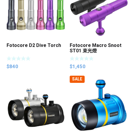
Fotocore D2 Dive Torch
Fotocore Macro Snoot
ST01 束光燈
$
840
$
1,450
SALE