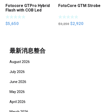
Fotocore GTPro Hybrid
FotoCore GTM Strobe
Flash with COB Led
Original
Current
$
5,650
$
2,920
$
3,250
price
price
was:
is:
$3,250.
$2,920.
最新消息整合
August 2026
July 2026
June 2026
May 2026
April 2026
March 2026