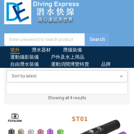
號外
潛水器材
潛攝裝備
運動攝影裝備
戶外及水上用品
自由潛水裝備
運動消閒博覽特賣
品牌
Sorted
Showing all 4 results
by
latest