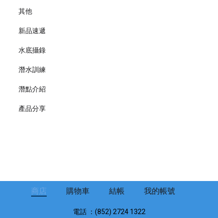
其他
新品速遞
水底攝錄
潛水訓練
潛點介紹
產品分享
商店
購物車
結帳
我的帳號
電話 ：(852) 2724 1322