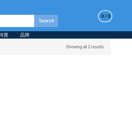
0
0
特賣
品牌
Sorted
Showing all 2 results
by
latest