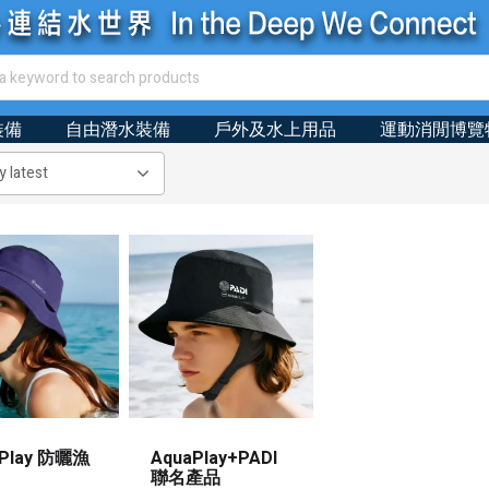
裝備
自由潛水裝備
戶外及水上用品
運動消閒博覽
aPlay 防曬漁
AquaPlay+PADI
聯名產品