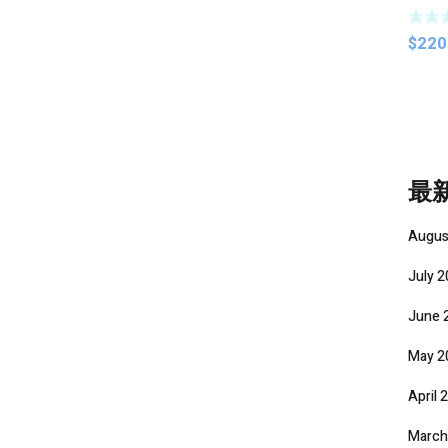
$
220
最
Augus
July 
June 
May 2
April 
March