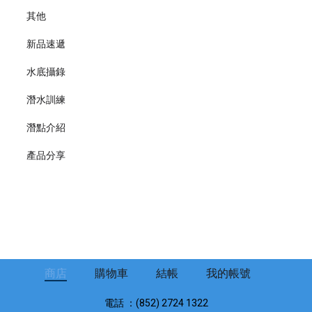
其他
新品速遞
水底攝錄
潛水訓練
潛點介紹
產品分享
商店
購物車
結帳
我的帳號
電話 ：(852) 2724 1322