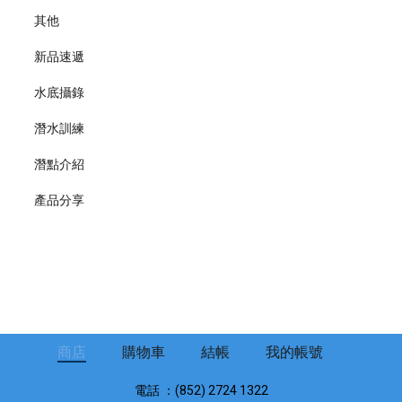
其他
新品速遞
水底攝錄
潛水訓練
潛點介紹
產品分享
商店
購物車
結帳
我的帳號
電話 ：(852) 2724 1322