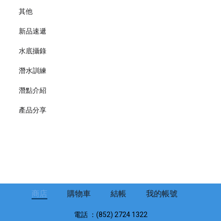
其他
新品速遞
水底攝錄
潛水訓練
潛點介紹
產品分享
商店
購物車
結帳
我的帳號
電話 ：(852) 2724 1322