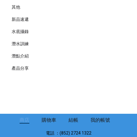
其他
新品速遞
水底攝錄
潛水訓練
潛點介紹
產品分享
商店
購物車
結帳
我的帳號
電話 ：(852) 2724 1322