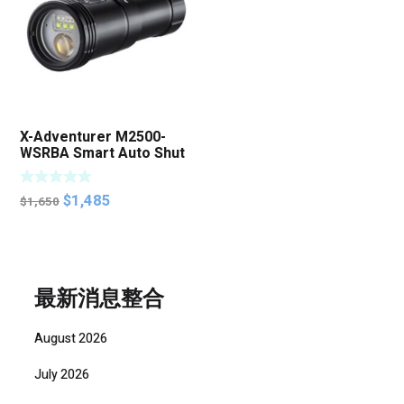
X-Adventurer M2500-
WSRBA Smart Auto Shut
Off Focus Photo Video
Light
Original
Current
$
1,485
$
1,650
price
price
was:
is:
$1,650.
$1,485.
最新消息整合
August 2026
July 2026