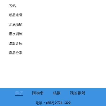
其他
新品速遞
水底攝錄
潛水訓練
潛點介紹
產品分享
商店
購物車
結帳
我的帳號
電話 ：(852) 2724 1322