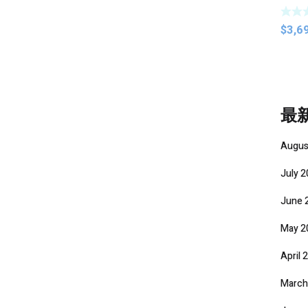
Comb
$
3,6
最
Augus
July 
June 
May 2
April 
March