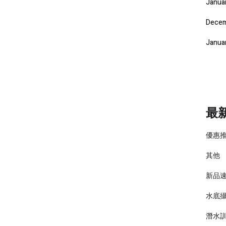
Janua
Decem
Janua
最
優惠
其他
新品
水底
潛水