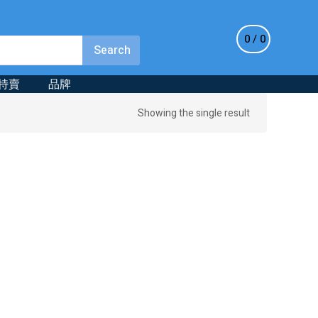
0
0
特賣
品牌
Showing the single result