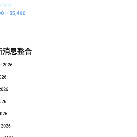
o Package
Price
90
–
$
5,490
range:
$3,690
through
$5,490
新消息整合
t 2026
2026
2026
026
2026
 2026