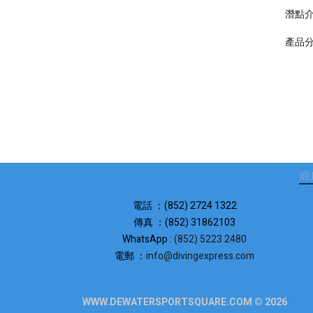
潛點
產品
商
電話 ：(852) 2724 1322
傳真 ：(852) 31862103
WhatsApp :
(852) 5223 2480
電郵 ：
info@divingexpress.com
WWW.DEWATERSPORTSQUARE.COM © 2026