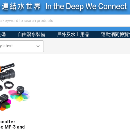
裝備
自由潛水裝備
戶外及水上用品
運動消閒博覽
scatter
be MF-3 and