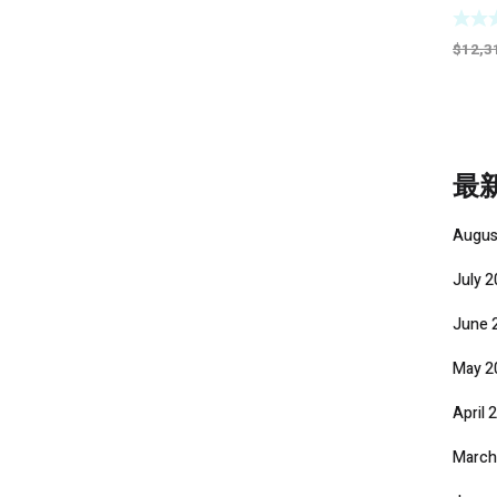
Carb
Regul
INT /
$
12,3
最
Augus
July 
June 
May 2
April 
March