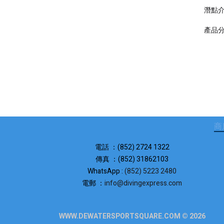
潛點
產品
商
電話 ：(852) 2724 1322
傳真 ：(852) 31862103
WhatsApp :
(852) 5223 2480
電郵 ：
info@divingexpress.com
WWW.DEWATERSPORTSQUARE.COM © 2026