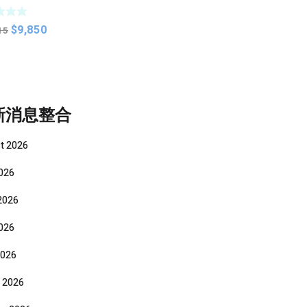
on BT
ator Set –
Original
Current
$
9,850
 DIN
15
price
price
was:
is:
$12,315.
$9,850.
新消息整合
t 2026
2026
2026
026
2026
 2026