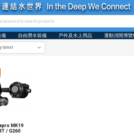
裝備
自由潛水裝備
戶外及水上用品
運動消閒博覽
apro MK19
BT / G260