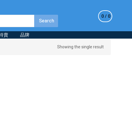
0
0
特賣
品牌
Showing the single result