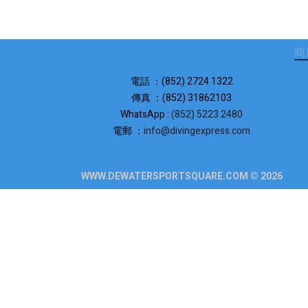
商
電話 ：(852) 2724 1322
傳真 ：(852) 31862103
WhatsApp :
(852) 5223 2480
電郵 ：
info@divingexpress.com
WWW.DEWATERSPORTSQUARE.COM © 2026