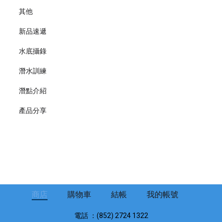
其他
新品速遞
水底攝錄
潛水訓練
潛點介紹
產品分享
商店
購物車
結帳
我的帳號
電話 ：(852) 2724 1322