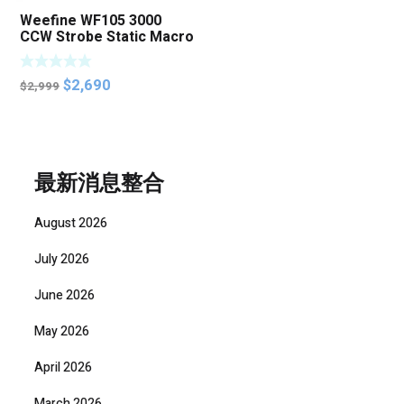
Weefine WF105 3000
CCW Strobe Static Macro
Ring Light
Original
Current
$
2,690
$
2,999
price
price
was:
is:
$2,999.
$2,690.
最新消息整合
August 2026
July 2026
June 2026
May 2026
April 2026
March 2026