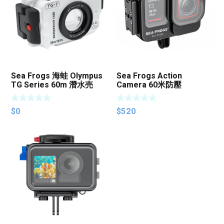
Sea Frogs 海蛙 Olympus
Sea Frogs Action
TG Series 60m 潛水売
Camera 60米防壓
Aluminium Alloy 海蛙鋁合
金 Housing
$
0
$
520