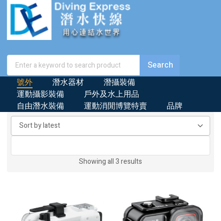
號外
潛水器材
潛攝裝備
運動攝影裝備
戶外及水上用品
自由潛水裝備
運動消閒博覽特賣
品牌
Sorted
Showing all 3 results
by
latest