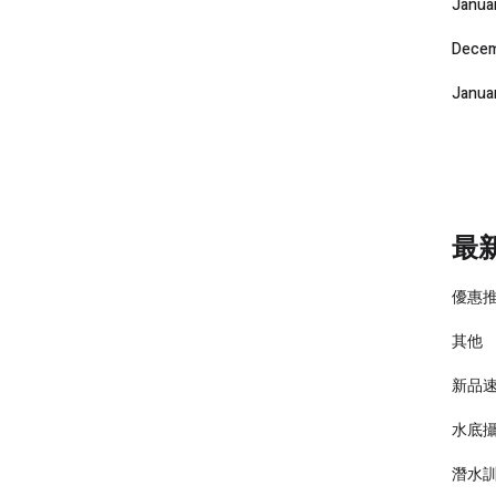
Janua
Decem
Janua
最
優惠
其他
新品
水底
潛水