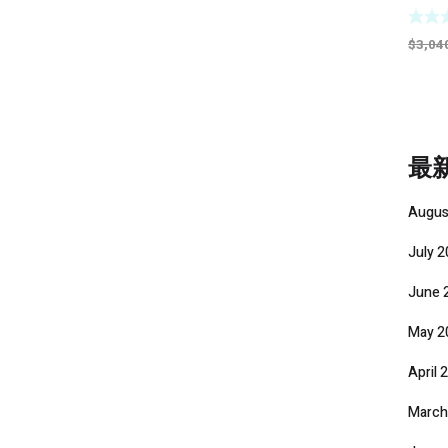
3000
Off 
Video
$
3,04
最
Augus
July 
June 
May 2
April 
March