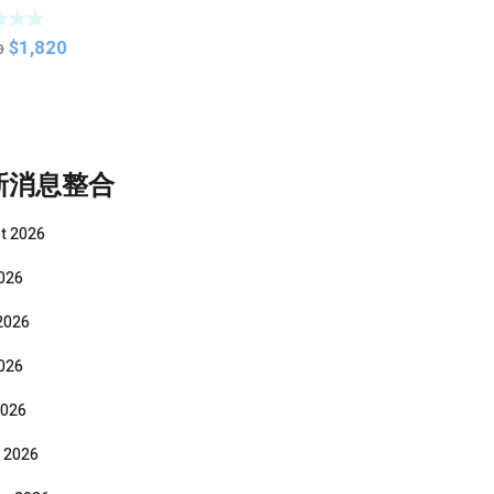
 Auto Shut
Focus Photo
Original
Current
$
1,820
 Light
0
price
price
was:
is:
$3,040.
$1,820.
新消息整合
t 2026
2026
2026
026
2026
 2026