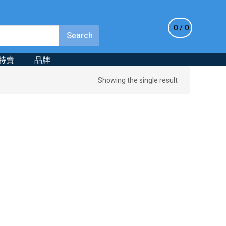
0
0
特賣
品牌
Showing the single result