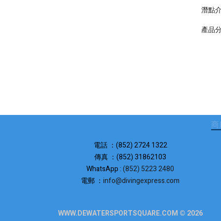
潛點
產品
商
電話 ：(852) 2724 1322
傳真 ：(852) 31862103
WhatsApp :
(852) 5223 2480
電郵 ：
info@divingexpress.com
WWW.DEWATERSPORTSQUARE.COM © 2026