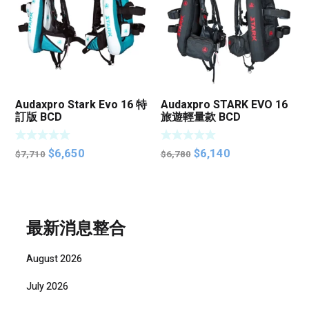
Audaxpro Stark Evo 16 特
Audaxpro STARK EVO 16
訂版 BCD
旅遊輕量款 BCD
Original
Current
Original
Current
$
6,650
$
6,140
$
7,710
$
6,780
price
price
price
price
was:
is:
was:
is:
$7,710.
$6,650.
$6,780.
$6,140.
最新消息整合
August 2026
July 2026