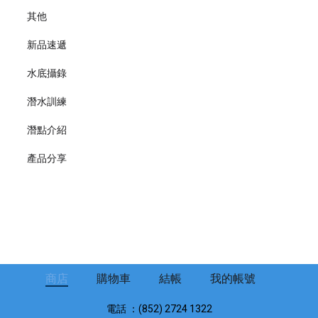
其他
新品速遞
水底攝錄
潛水訓練
潛點介紹
產品分享
商店
購物車
結帳
我的帳號
電話 ：(852) 2724 1322