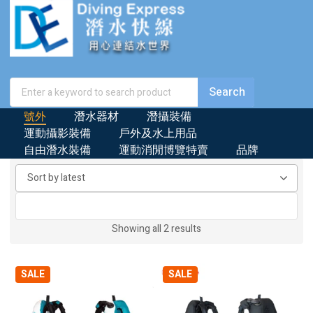
號外
潛水器材
潛攝裝備
運動攝影裝備
戶外及水上用品
自由潛水裝備
運動消閒博覽特賣
品牌
Sorted
Showing all 2 results
by
latest
SALE
SALE