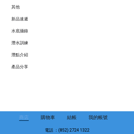
其他
新品速遞
水底攝錄
潛水訓練
潛點介紹
產品分享
商店
購物車
結帳
我的帳號
電話 ：(852) 2724 1322