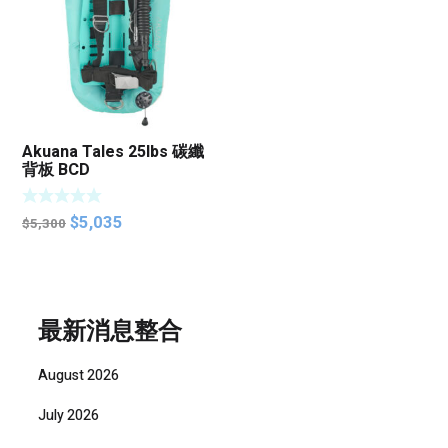
Akuana Tales 25lbs 碳纖
背板 BCD
Original
Current
$
5,035
$
5,300
price
price
was:
is:
$5,300.
$5,035.
最新消息整合
August 2026
July 2026