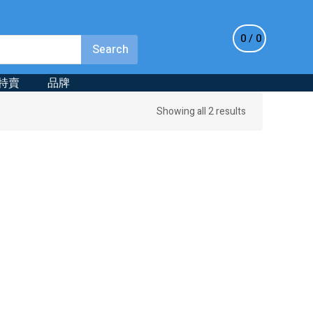
0
0
特賣
品牌
Sorted
Showing all 2 results
by
latest