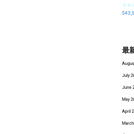
$
43,
最
Augus
July 
June 
May 2
April 
March