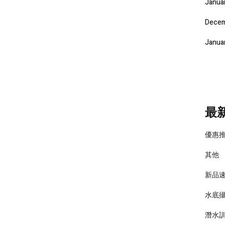
Janua
Decem
Janua
最
優惠
其他
新品
水底
潛水