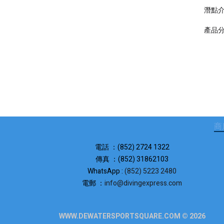
潛點
產品
商
電話 ：(852) 2724 1322
傳真 ：(852) 31862103
WhatsApp :
(852) 5223 2480
電郵 ：
info@divingexpress.com
WWW.DEWATERSPORTSQUARE.COM © 2026