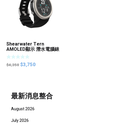
Shearwater Tern
AMOLED顯示 潛水電腦錶
Original
Current
$
3,750
$
4,350
price
price
was:
is:
$4,350.
$3,750.
最新消息整合
August 2026
July 2026