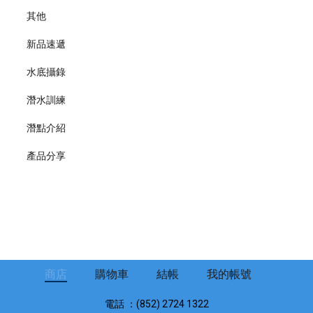
其他
新品速遞
水底攝錄
潛水訓練
潛點介紹
產品分享
商店
購物車
結帳
我的帳號
電話 ：(852) 2724 1322