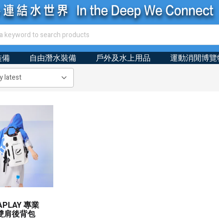
裝備
自由潛水裝備
戶外及水上用品
運動消閒博覽
APLAY 專業
雙肩後背包