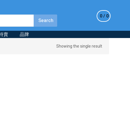
0
0
特賣
品牌
Showing the single result