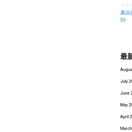
（Wat
Dry 
產品
Back
$
0
最
Augus
July 
June 
May 2
April 
March