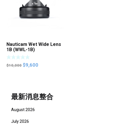
Nauticam Wet Wide Lens
1B (WWL-1B)
Original
Current
$
9,600
$
10,000
price
price
was:
is:
$10,000.
$9,600.
最新消息整合
August 2026
July 2026