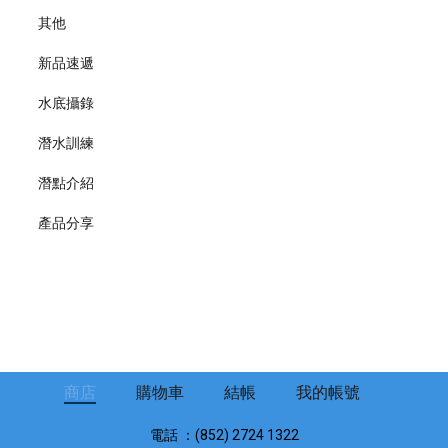
其他
新品速遞
水底攝錄
潛水訓練
潛點介紹
產品分享
商店
購物車
結帳
我的帳號
電話 ：(852) 2724 1322