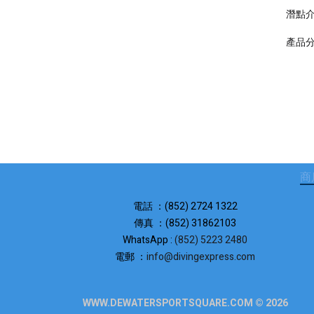
潛點
產品
商
電話 ：(852) 2724 1322
傳真 ：(852) 31862103
WhatsApp :
(852) 5223 2480
電郵 ：
info@divingexpress.com
WWW.DEWATERSPORTSQUARE.COM © 2026