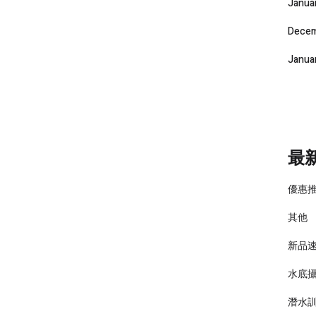
Janua
Decem
Janua
最
優惠
其他
新品
水底
潛水