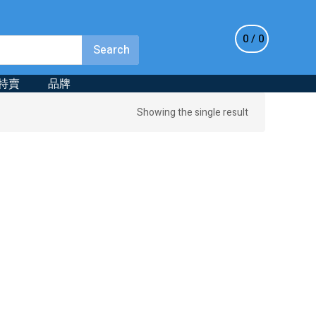
0
0
特賣
品牌
Showing the single result