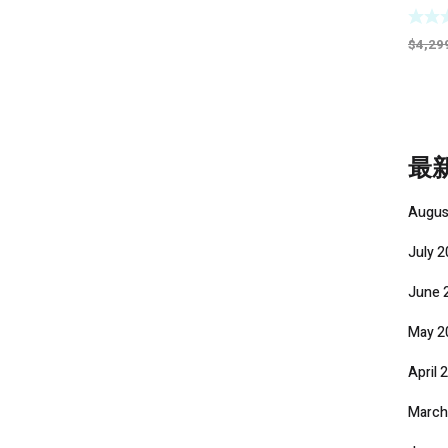
up L
$
4,29
最
Augus
July 
June 
May 2
April 
March