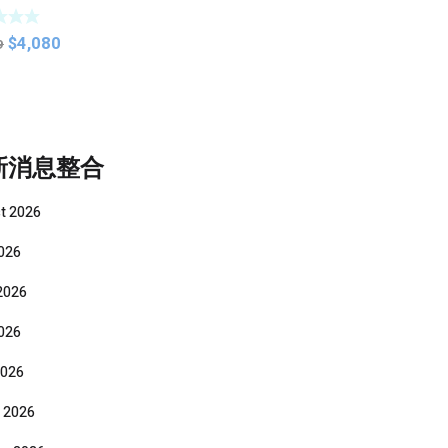
ens
Original
Current
$
4,080
9
price
price
was:
is:
$4,299.
$4,080.
新消息整合
t 2026
2026
2026
026
2026
 2026