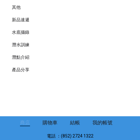
其他
新品速遞
水底攝錄
潛水訓練
潛點介紹
產品分享
商店
購物車
結帳
我的帳號
電話 ：(852) 2724 1322