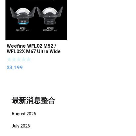
Weefine WFL02 M52 /
WFL02X M67 Ultra Wide
Angle Lens
$
3,199
最新消息整合
August 2026
July 2026