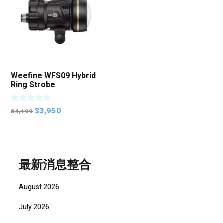
Weefine WFS09 Hybrid
Ring Strobe
Original
Current
$
3,950
$
4,199
price
price
was:
is:
$4,199.
$3,950.
最新消息整合
August 2026
July 2026