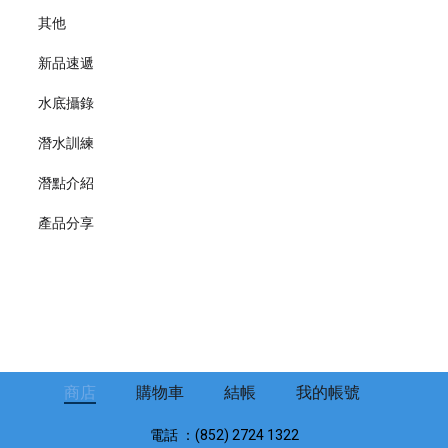
其他
新品速遞
水底攝錄
潛水訓練
潛點介紹
產品分享
商店
購物車
結帳
我的帳號
電話 ：(852) 2724 1322