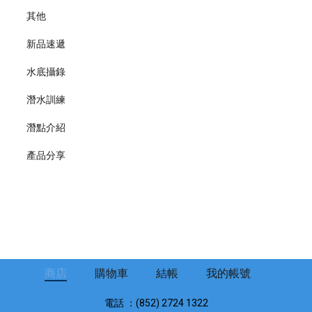
其他
新品速遞
水底攝錄
潛水訓練
潛點介紹
產品分享
商店
購物車
結帳
我的帳號
電話 ：(852) 2724 1322