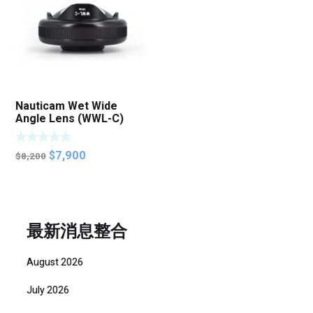
Nauticam Wet Wide
Angle Lens (WWL-C)
Original
Current
$
7,900
$
8,200
price
price
was:
is:
$8,200.
$7,900.
最新消息整合
August 2026
July 2026